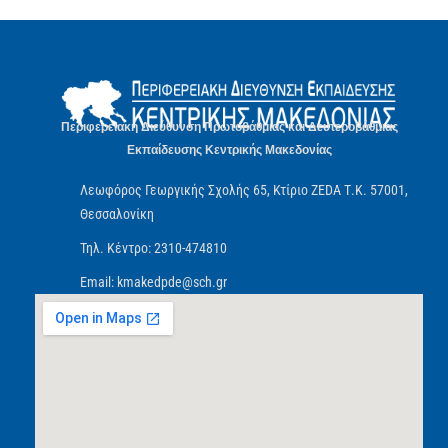
Περιφερειακή Διεύθυνση Πρωτοβάθμιας και Δευτεροβάθμιας
Εκπαίδευσης Κεντρικής Μακεδονίας
Λεωφόρος Γεωργικής Σχολής 65, Κτίριο ZEDA Τ.Κ. 57001,
Θεσσαλονίκη
Τηλ. Κέντρο: 2310-474810
Email: kmakedpde@sch.gr