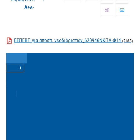
A+
A-
ΕΕΠΕΒΠ για αποσπ. νεοδιόριστων_620946ΝΚΠΔ-Φ14
(2 MB)