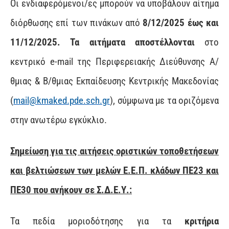
Οι ενδιαφερόμενοι/ες μπορούν να υποβάλουν αίτημα
διόρθωσης επί των πινάκων από
8/12/2025
έως και
11/12/2025
. Τα αιτήματα αποστέλλονται
στο
κεντρικό e-mail της Περιφερειακής Διεύθυνσης Α/
θμιας & Β/θμιας Εκπαίδευσης Κεντρικής Μακεδονίας
(
mail@kmaked.pde.sch.gr
), σύμφωνα με τα οριζόμενα
στην ανωτέρω εγκύκλιο.
Σημείωση για τις αιτήσεις
οριστικών τοποθετήσεων
και βελτιώσεων των μελών Ε.Ε.Π. κλάδων ΠΕ23 και
ΠΕ30 που ανήκουν σε Σ.Δ.Ε.Υ.:
Τα πεδία μοριοδότησης για τα
κριτήρια