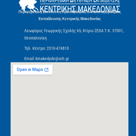
Περιφερειακή Διεύθυνση Πρωτοβάθμιας και Δευτεροβάθμιας
Εκπαίδευσης Κεντρικής Μακεδονίας
Λεωφόρος Γεωργικής Σχολής 65, Κτίριο ZEDA Τ.Κ. 57001,
Θεσσαλονίκη
Τηλ. Κέντρο: 2310-474810
Email: kmakedpde@sch.gr