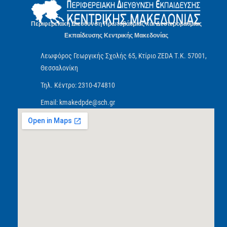
Περιφερειακή Διεύθυνση Πρωτοβάθμιας και Δευτεροβάθμιας
Εκπαίδευσης Κεντρικής Μακεδονίας
Λεωφόρος Γεωργικής Σχολής 65, Κτίριο ZEDA Τ.Κ. 57001,
Θεσσαλονίκη
Τηλ. Κέντρο: 2310-474810
Email: kmakedpde@sch.gr