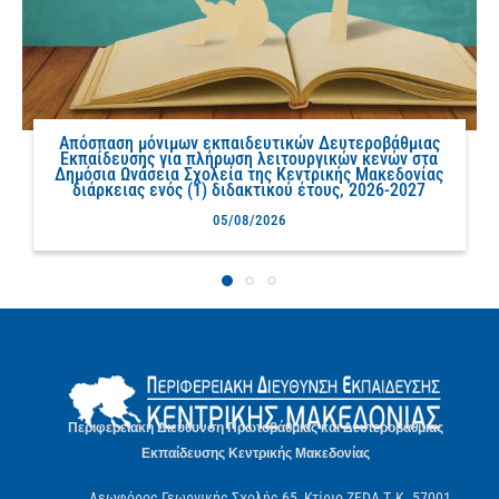
Απόσπαση μόνιμων εκπαιδευτικών Δευτεροβάθμιας
Εκπαίδευσης για πλήρωση λειτουργικών κενών στα
Δημόσια Ωνάσεια Σχολεία της Κεντρικής Μακεδονίας
διάρκειας ενός (1) διδακτικού έτους, 2026-2027
05/08/2026
Περιφερειακή Διεύθυνση Πρωτοβάθμιας και Δευτεροβάθμιας
Εκπαίδευσης Κεντρικής Μακεδονίας
Λεωφόρος Γεωργικής Σχολής 65, Κτίριο ZEDA Τ.Κ. 57001,