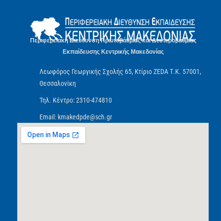
Περιφερειακή Διεύθυνση Πρωτοβάθμιας και Δευτεροβάθμιας
Εκπαίδευσης Κεντρικής Μακεδονίας
Λεωφόρος Γεωργικής Σχολής 65, Κτίριο ZEDA Τ.Κ. 57001,
Θεσσαλονίκη
Τηλ. Κέντρο: 2310-474810
Email: kmakedpde@sch.gr