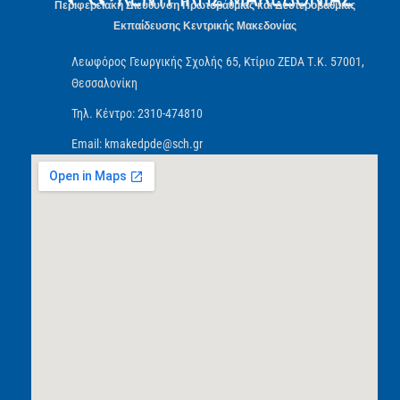
Περιφερειακή Διεύθυνση Πρωτοβάθμιας και Δευτεροβάθμιας
Εκπαίδευσης Κεντρικής Μακεδονίας
Λεωφόρος Γεωργικής Σχολής 65, Κτίριο ZEDA Τ.Κ. 57001,
Θεσσαλονίκη
Τηλ. Κέντρο: 2310-474810
Email: kmakedpde@sch.gr