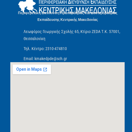
Περιφερειακή Διεύθυνση Πρωτοβάθμιας και Δευτεροβάθμιας
Εκπαίδευσης Κεντρικής Μακεδονίας
Λεωφόρος Γεωργικής Σχολής 65, Κτίριο ZEDA Τ.Κ. 57001,
Θεσσαλονίκη
Τηλ. Κέντρο: 2310-474810
Email: kmakedpde@sch.gr