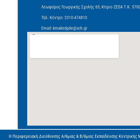
Λεωφόρος Γεωργικής Σχολής 65, Κτίριο ZEDA Τ.Κ. 570
Τηλ. Κέντρο: 2310-474810
Email: kmakedpde@sch.gr
Η Περιφερειακή Διεύθυνσης Α/θμιας & Β/θμιας Εκπαίδευσης Κεντρικής Μ