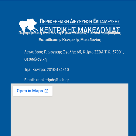
Περιφερειακή Διεύθυνση Πρωτοβάθμιας και Δευτεροβάθμιας
Εκπαίδευσης Κεντρικής Μακεδονίας
Λεωφόρος Γεωργικής Σχολής 65, Κτίριο ZEDA Τ.Κ. 57001,
Θεσσαλονίκη
Τηλ. Κέντρο: 2310-474810
Email: kmakedpde@sch.gr