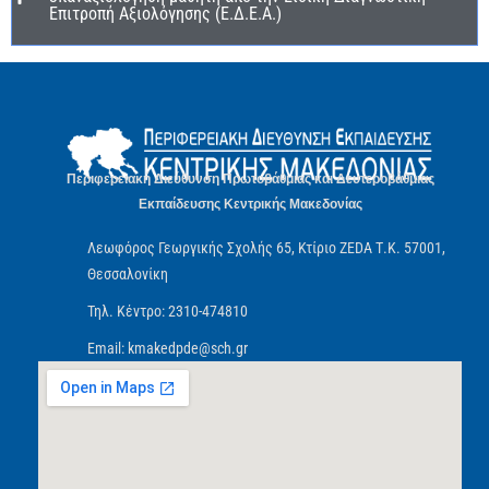
Επιτροπή Αξιολόγησης (Ε.Δ.Ε.Α.)
Περιφερειακή Διεύθυνση Πρωτοβάθμιας και Δευτεροβάθμιας
Εκπαίδευσης Κεντρικής Μακεδονίας
Λεωφόρος Γεωργικής Σχολής 65, Κτίριο ZEDA Τ.Κ. 57001,
Θεσσαλονίκη
Τηλ. Κέντρο: 2310-474810
Email: kmakedpde@sch.gr