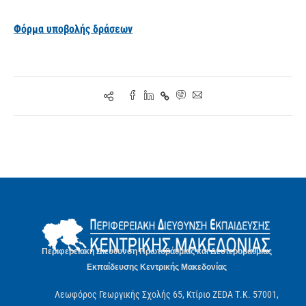
Φόρμα υποβολής δράσεων
Περιφερειακή Διεύθυνση Πρωτοβάθμιας και Δευτεροβάθμιας
Εκπαίδευσης Κεντρικής Μακεδονίας
Λεωφόρος Γεωργικής Σχολής 65, Κτίριο ZEDA Τ.Κ. 57001,